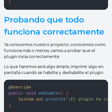
}
Probando que todo
funciona correctamente
Ya conocemos nuestro proyecto, conocemos como
funciona más o menos, vamos a probar que el
plugin inicia correctamente.
Lo que haremos será algo simple, imprimir algo en
pantalla cuando se habilite y deshabilite el plugin:
@
Override
public
 void
 onEnable
() {  
	System
.
out
.
println
(
"¡El plugin ha sid
}  