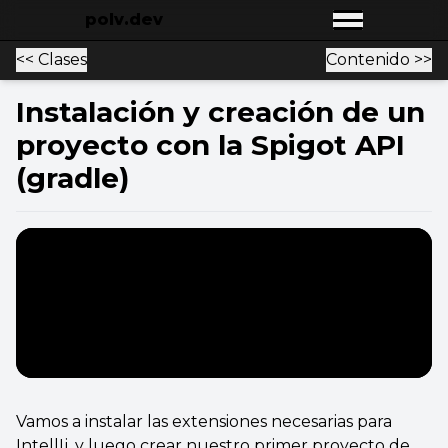
polv.dev
Open main
<< Clases
Contenido >>
Instalación y creación de un
proyecto con la Spigot API
(gradle)
Vamos a instalar las extensiones necesarias para
IntellIj, y luego crear nuestro primer proyecto de