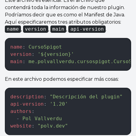
Este archivo es esencial. Es el archivo que
contendrá toda la información de nuestro plugin.
Podríamos decir que es como el Manifest de Java.
Aquí especificaremos tres atributos obligatorios:
name
,
version
,
main
,
api-version
.
name
: 
CursoSpigot
version
: 
'${version}'
main
: 
me.polvallverdu.cursospigot.CursoSp
En este archivo podemos especificar más cosas:
description
: 
"Descripción del plugin"
api-version
: 
'1.20'
authors
: 
  - 
Pol Vallverdu
website
: 
"polv.dev"