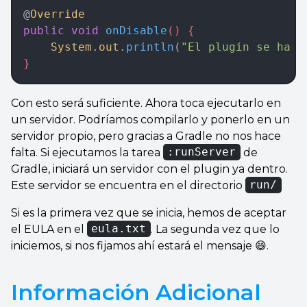
@
Override
public
 void
 onDisable
() {  
    System
.
out
.
println
(
"El plugin se ha d
}
Con esto será suficiente. Ahora toca ejecutarlo en
un servidor. Podríamos compilarlo y ponerlo en un
servidor propio, pero gracias a Gradle no nos hace
falta. Si ejecutamos la tarea
:runServer
de
Gradle, iniciará un servidor con el plugin ya dentro.
Este servidor se encuentra en el directorio
run/
Si es la primera vez que se inicia, hemos de aceptar
el EULA en el
eula.txt
. La segunda vez que lo
iniciemos, si nos fijamos ahí estará el mensaje 😄.
Información Adicional