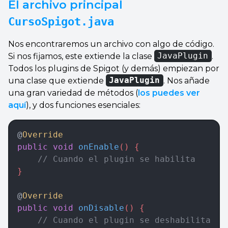
El archivo principal
CursoSpigot.java
Nos encontraremos un archivo con algo de código.
Si nos fijamos, este extiende la clase
JavaPlugin
.
Todos los plugins de Spigot (y demás) empiezan por
una clase que extiende
JavaPlugin
. Nos añade
una gran variedad de métodos (
los puedes ver
aquí
), y dos funciones esenciales:
@
Override
public
 void
 onEnable
() {  
	// Cuando el plugin se habilita
}  
@
Override
public
 void
 onDisable
() {  
    // Cuando el plugin se deshabilita  