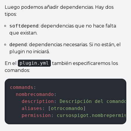
Luego podemos añadir dependencias. Hay dos
tipos:
softdepend
: dependencias que no hace falta
que existan.
depend
: dependencias necesarias. Si no están, el
plugin no iniciará.
En el
plugin.yml
también especificaremos los
comandos:
commands
:
  nombrecomando
:
    description
: 
Descripción del comando
    aliases
: [
otrocomando
]
    permission
: 
cursospigot.nombrepermiso