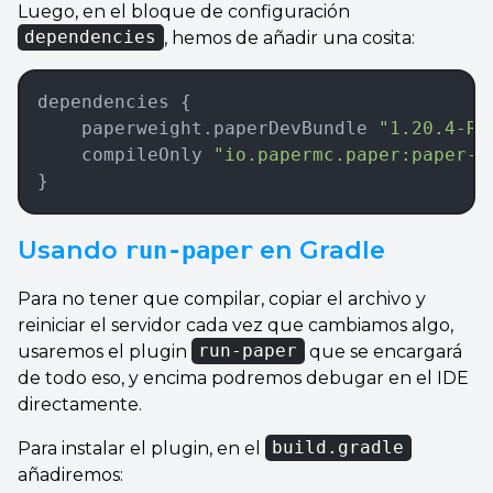
Luego, en el bloque de configuración
dependencies
, hemos de añadir una cosita:
dependencies {  
	paperweight
.
paperDevBundle 
"1.20.4-R0
    compileOnly 
"io.papermc.paper:paper-a
}
Usando
en Gradle
run-paper
Para no tener que compilar, copiar el archivo y
reiniciar el servidor cada vez que cambiamos algo,
usaremos el plugin
run-paper
que se encargará
de todo eso, y encima podremos debugar en el IDE
directamente.
Para instalar el plugin, en el
build.gradle
añadiremos: