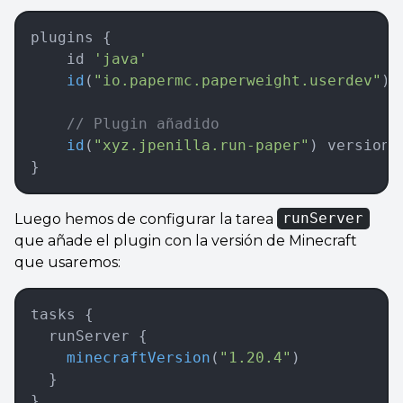
plugins {
	id 
'java'
    id
(
"io.papermc.paperweight.userdev"
) 
	// Plugin añadido
	id
(
"xyz.jpenilla.run-paper"
) version 
}
Luego hemos de configurar la tarea
runServer
que añade el plugin con la versión de Minecraft
que usaremos:
tasks {
  runServer {
    minecraftVersion
(
"1.20.4"
)
  }
}