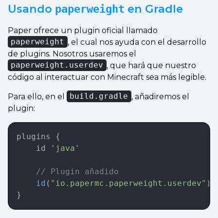
Usando
en Gradle
paperweight
Paper ofrece un plugin oficial llamado
paperweight
, el cual nos ayuda con el desarrollo
de plugins. Nosotros usaremos el
paperweight.userdev
, que hará que nuestro
código al interactuar con Minecraft sea más legible.
Para ello, en el
build.gradle
, añadiremos el
plugin:
plugins {  
    id 
'java'
	// Plugin añadido
    id
(
"io.papermc.paperweight.userdev"
) 
}