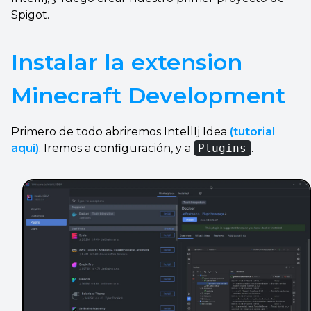
Spigot.
Instalar la extension
Minecraft Development
Primero de todo abriremos IntellIj Idea
(tutorial
aquí)
. Iremos a configuración, y a
Plugins
.