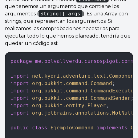
que tenemos un argumento que contiene los
argumentos (
String[] args
). Es una Array con
strings, que representan los argumentos. Si
realizamos las comprobaciones necesarias para
ejecutar todo lo que hemos planeado, tendría que
quedar un código así:
package
 me.polvallverdu.cursospigot.comma
import
 net.kyori.adventure.text.Component
import
 org.bukkit.command.Command
;
import
 org.bukkit.command.CommandExecutor
import
 org.bukkit.command.CommandSender
;
import
 org.bukkit.entity.Player
;
import
 org.jetbrains.annotations.NotNull
;
public
 class
 EjemploCommand
 implements
 Co