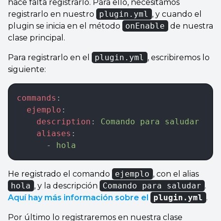
hace falta registrarlo. Para ello, necesitamos
registrarlo en nuestro
plugin.yml
, y cuando el
plugin se inicia en el método
onEnable
de nuestra
clase principal.
Para registrarlo en el
plugin.yml
, escribiremos lo
siguiente:
commands
:  
  ejemplo
:  
    description
: 
Comando para saludar
    aliases
:   
      - 
hola
He registrado el comando
ejemplo
, con el alias
hola
, y la descripción
Comando para saludar
.
Aquí hay más información sobre el
plugin.yml
.
Por último lo registraremos en nuestra clase