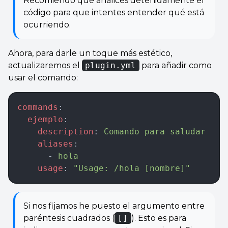
Recomiendo que analices detenidamente el
código para que intentes entender qué está
ocurriendo.
Ahora, para darle un toque más estético,
actualizaremos el
plugin.yml
para añadir como
usar el comando:
commands
:  
  ejemplo
:  
    description
: 
Comando para saludar
    aliases
:  
      - 
hola
    usage
: 
"Usage: /hola [nombre]"
Si nos fijamos he puesto el argumento entre
paréntesis cuadrados (
[]
). Esto es para