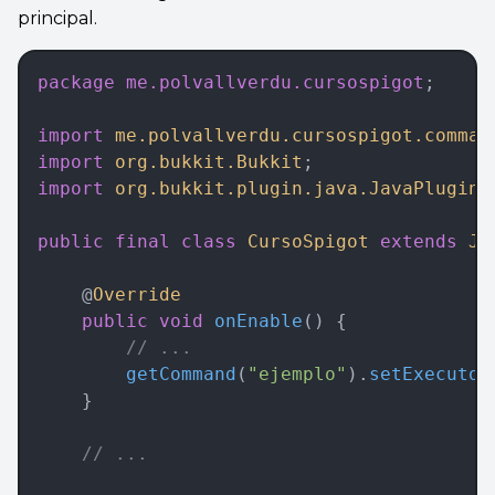
principal.
package
 me.polvallverdu.cursospigot
;
import
 me.polvallverdu.cursospigot.comman
import
 org.bukkit.Bukkit
;
import
 org.bukkit.plugin.java.JavaPlugin
;
public
 final
 class
 CursoSpigot
 extends
 Ja
    @
Override
    public
 void
 onEnable
()
 {  
	    // ...
        getCommand
(
"ejemplo"
).
setExecutor
    }
	// ...