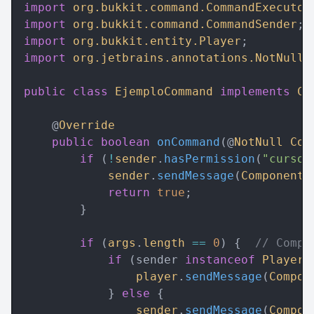
import
 org.bukkit.command.CommandExecutor
import
 org.bukkit.command.CommandSender
;
import
 org.bukkit.entity.Player
;
import
 org.jetbrains.annotations.NotNull
;
public
 class
 EjemploCommand
 implements
 Co
    @
Override
    public
 boolean
 onCommand
(@
NotNull
 Com
        if
 (
!
sender
.
hasPermission
(
"cursos
            sender
.
sendMessage
(
Component
.
            return
 true
;  
        }  
        if
 (
args
.
length
 ==
 0
) {  
// Compr
            if
 (sender 
instanceof
 Player
 
                player
.
sendMessage
(
Compon
            } 
else
 {  
                sender
.
sendMessage
(
Compon