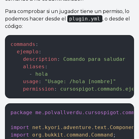
Para comprobar si un jugador tiene un permiso, lo
podemos hacer desde el
plugin.yml
, o desde el
código:
commands
:  
  ejemplo
:  
    description
: 
Comando para saludar
    aliases
:  
      - 
hola
    usage
: 
"Usage: /hola [nombre]"
    permission
: 
cursospigot.commands.ejem
package
 me.polvallverdu.cursospigot.comma
import
 net.kyori.adventure.text.Component
import
 org.bukkit.command.Command
;