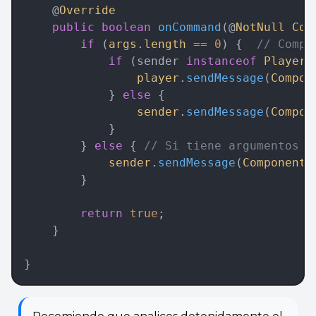
    @
Override
    public
 boolean
 onCommand
(@
NotNull
 Com
        if
 (
args
.
length
 ==
 0
) {  
// Compr
            if
 (sender 
instanceof
 Player
 
                player
.
sendMessage
(
Compon
            } 
else
 {  
                sender
.
sendMessage
(
Compon
            }  
        } 
else
 { 
// Si tiene argumentos e
            sender
.
sendMessage
(
Component
.
        }  
        return
 true
;  
    }
}