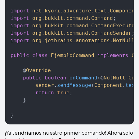
import
 net.kyori.adventure.text.Component
import
 org.bukkit.command.Command
;
import
 org.bukkit.command.CommandExecutor
import
 org.bukkit.command.CommandSender
;
import
 org.jetbrains.annotations.NotNull
;
public
 class
 EjemploCommand
 implements
 Co
    @
Override
    public
 boolean
 onCommand
(@
NotNull
 Com
        sender
.
sendMessage
(
Component
.
text
        return
 true
;  
    }
}
¡Ya tendríamos nuestro primer comando! Ahora solo