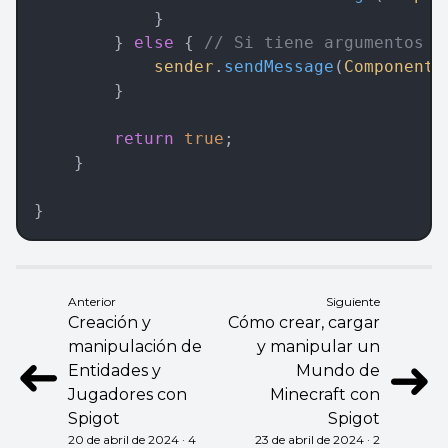
            }  
        } 
else
 { 
// Si tiene argumentos e
            sender
.
sendMessage
(
Component
.
        }  
        return
 true
;  
    }
}
Anterior
Siguiente
Creación y
Cómo crear, cargar
manipulación de
y manipular un
➜
➜
Entidades y
Mundo de
Jugadores con
Minecraft con
Spigot
Spigot
20 de abril de 2024 · 4
23 de abril de 2024 · 2