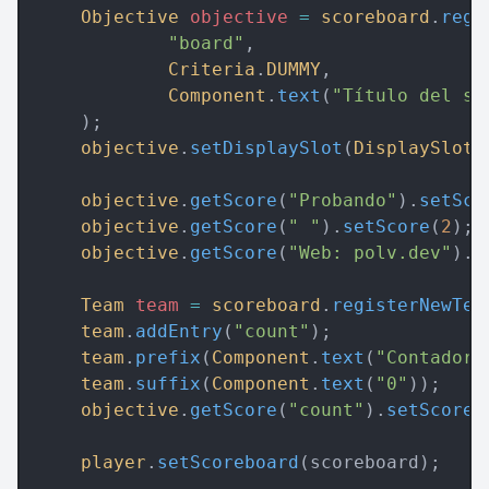
    Objective
 objective 
=
 scoreboard
.
regi
            "board"
,  
            Criteria
.
DUMMY
,  
            Component
.
text
(
"Título del sc
    );
    objective
.
setDisplaySlot
(
DisplaySlot
.
    objective
.
getScore
(
"Probando"
).
setSco
    objective
.
getScore
(
" "
).
setScore
(
2
);
    objective
.
getScore
(
"Web: polv.dev"
).
s
    Team
 team 
=
 scoreboard
.
registerNewTea
    team
.
addEntry
(
"count"
);
    team
.
prefix
(
Component
.
text
(
"Contador:
    team
.
suffix
(
Component
.
text
(
"0"
));
    objective
.
getScore
(
"count"
).
setScore
(
    player
.
setScoreboard
(scoreboard);