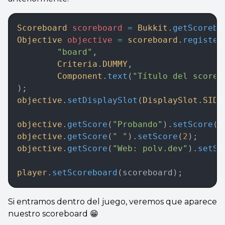
Scoreboard
 scoreboard 
=
 Bukkit
.
getScorebo
Objective
 objective 
=
 scoreboard
.
register
        "board"
,   
        Criteria
.
DUMMY
,   
        Component
.
text
(
"Título del scoreb
);
objective
.
setDisplaySlot
(
DisplaySlot
.
SIDE
objective
.
getScore
(
"Probando"
).
setScore
(
3
objective
.
getScore
(
" "
).
setScore
(
2
);
objective
.
getScore
(
"Web: polv.dev"
).
setSc
player
.
setScoreboard
(scoreboard);
Si entramos dentro del juego, veremos que aparece
nuestro scoreboard 😁