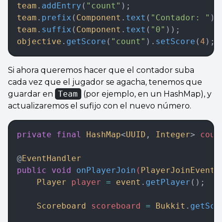
team
.
addEntry
(
"count"
);
team
.
prefix
(
Component
.
text
(
"Contador: "
))
team
.
suffix
(
Component
.
text
(
"0"
));
objective
.
getScore
(
"count"
).
setScore
(
4
);
Si ahora queremos hacer que el contador suba
cada vez que el jugador se agacha, tenemos que
guardar en
Team
(por ejemplo, en un HashMap), y
actualizaremos el sufijo con el nuevo número.
private
 final
 HashMap
<
UUID
,
 Integer
>
 coun
@
EventHandler
public
 void
 onPlayerJoin
(
PlayerJoinEvent
 
    Player
 player 
=
 event
.
getPlayer
();
    Scoreboard
 scoreboard 
=
 Bukkit
.
getSco