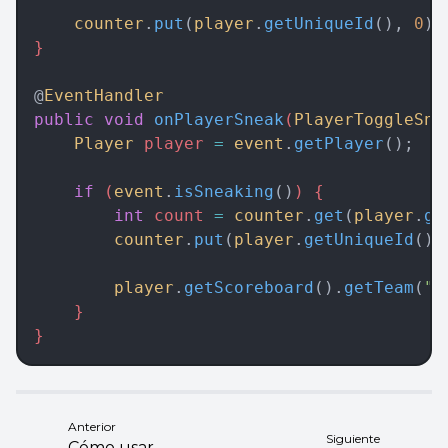
    counter
.
put
(
player
.
getUniqueId
(), 
0
);
}  
@
EventHandler
public
 void
 onPlayerSneak
(
PlayerToggleSne
    Player
 player 
=
 event
.
getPlayer
();
    if
 (
event
.
isSneaking
()
) {  
        int
 count 
=
 counter
.
get
(
player
.
ge
        counter
.
put
(
player
.
getUniqueId
(),
        player
.
getScoreboard
().
getTeam
(
"s
    }  
}
Anterior
Siguiente
Cómo usar