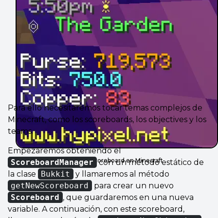
Para ello necesitaremos tocar temas complejos de
Minecraft, como los scoreboards, los objectives y los
teams.
Empezaremos obteniendo el
Ejemplo de Scoreboard en Minecraft
ScoreboardManager
con un método estático de
la clase
Bukkit
y llamaremos al método
getNewScoreboard
para crear un nuevo
Scoreboard
, que guardaremos en una nueva
variable. A continuación, con este scoreboard,