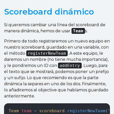
Scoreboard dinámico
Si queremos cambiar una línea del scoreboard de
manera dinámica, hemos de usar
Team
s.
Primero de todo registraremos un nuevo equipo en
nuestro scoreboard, guardado en una variable, con
el método
registerNewTeam
. A este equipo, le
daremos un nombre (no tiene mucha importancia),
y le pondremos un ID con
addEntry
. Luego, para
el texto que se mostrará, podemos poner un prefijo
y un sufijo. Lo que recomiendo es que la parte
dinámica la separes en uno de los dos. Finalmente,
lo añadiremos al objective que habíamos guardado
anteriormente.
Team
 team 
=
 scoreboard
.
registerNewTeam
(
"s